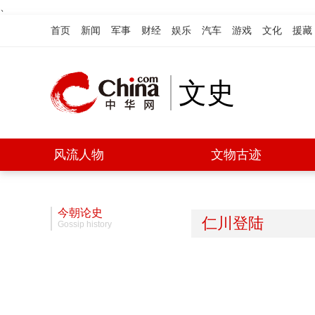
、
首页
新闻
军事
财经
娱乐
汽车
游戏
文化
援藏
文史
风流人物
文物古迹
今朝论史
仁川登陆
Gossip history
慈禧与光绪
对越反击战
司马懿
杨贵妃
乾隆
杜
月笙
武则天
曹操
战史风云
Biography