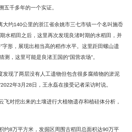
溯五千多年的一个实证。
距离大约140公里的浙江省余姚市三七市镇一个名叫施岙
时期水稻田之后，这里再次发现良渚时期的水稻田，并
井”字形，展现出相当高的稻作水平。这里距田螺山遗
人猜测，这里可能是良渚王国的“国营农场”。
深度发现了两层没有人工遗物但包含很多腐殖物的淤泥
022年3月28日，王永磊在接受记者采访时说。
云飞对挖出来的土壤进行大植物遗存和植硅体分析，
积约8万平方米，发掘区周围古稻田总面积达90万平