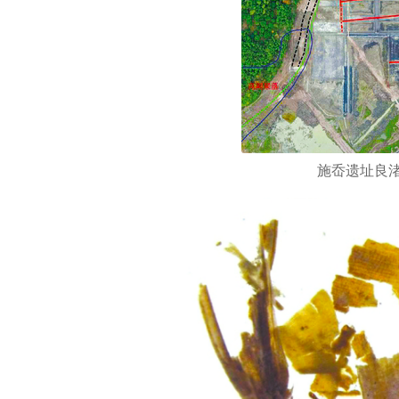
施岙遗址良