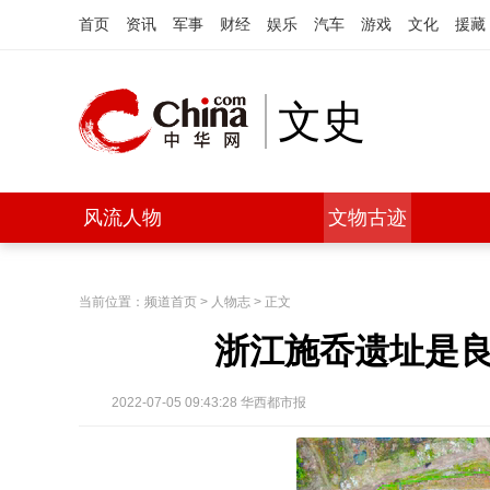
首页
资讯
军事
财经
娱乐
汽车
游戏
文化
援藏
文史
风流人物
文物古迹
当前位置：
频道首页
>
人物志
> 正文
浙江施岙遗址是良
2022-07-05 09:43:28
华西都市报