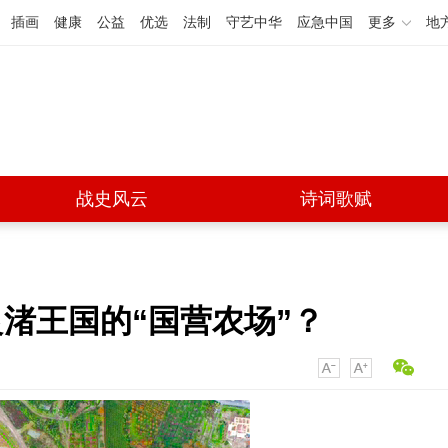
插画
健康
公益
优选
法制
守艺中华
应急中国
更多
地
战史风云
诗词歌赋
渚王国的“国营农场”？
小
大