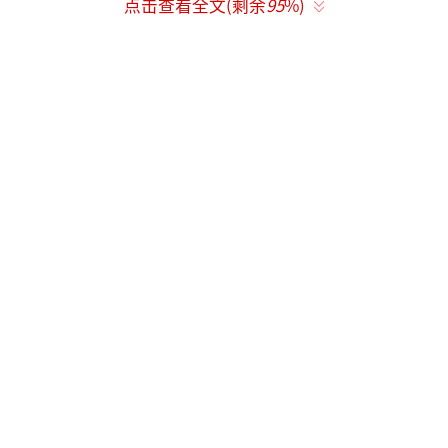
点击查看全文(剩余
95
%)
《北京中轴线文化游典 商街——灯火相接》，杨澄 著，北京出版社
2021年10月版。
元代，大都城按照“前朝后市”的原则，
把市场建在大内延春阁 （今景山） 的后面，钟
鼓楼的前面。这一带有广场，有宽街，有接连
通惠河的万宁桥，还有烟波浩渺的海子积水
潭，真个是一身兼具风光绮丽，水陆杂陈的山
水市场