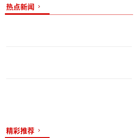
热点新闻
明建北京城，仍沿用元大都中轴线，只是
新宫城的扩建包进了通惠河，改名“玉河”，
江南的漕船止步北上，停泊在东南城外的大通
桥。积水潭再无昔日万船竞发的宏大场面。鼓
楼前的繁荣一度沉寂。
清初，顺治为了守护住初建的皇权，令八
旗军民分住内城各处，把汉族官民和戏园子、
妓院一股脑儿迁到前三门 （宣武门、正阳门、
崇文门） 外，实行“旗汉分居”。这下内
城“干净了”“消停了”。
可“鼓楼前”比起明朝那会儿，却萌生了
新的“起色”。
精彩推荐