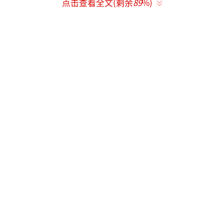
点击查看全文(剩余
89
%)
群臣大拍马屁，歌功颂德。唯有一人表情
严肃，起身走到宋太宗面前直言不讳：“官家