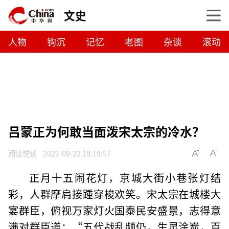
文史
人物
钩沉
记忆
老图
杂谈
滚动
吕蒙正为何敢当面泼宋太宗的冷水？
阅读悦读
2022-09-22 18:19:57
正月十五闹花灯，京城大街小巷张灯结
彩，人群摩肩接踵穿梭欢笑。宋太宗在城楼大
宴群臣，俯视万家灯火国泰民安盛景，志得意
满对群臣道：“五代战乱频仍，生灵涂炭，百