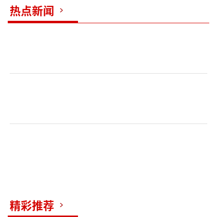
热点新闻
（一）遇事敢言
“不能为天子谋事者不奇，奇者乃为能天
下人谋事者，天子如不能谋，则需能谋者而助
天子也！”殿试时，吕蒙正凭借这段指点江
山、挥斥方遒的文字，得以被宋太宗钦点为状
元。入仕后，他经多年政坛历练，以优异表现
被授予副宰相官位并“赐第丽景门。”有人嫉
精彩推荐
妒他青云直上，散朝时故意指着他背影大声讥