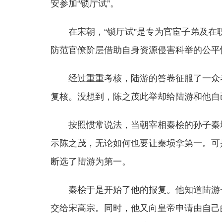
安参加“锁厅试”。
在宋朝，“锁厅试”是专为官宦子弟及
防范官僚阶层借助自身资源侵害科举的公平
经过重重考核，陆游的答卷征服了一众
复核。没想到，陈之茂此举却给陆游和他自
按照惯常说法，当朝宰相秦桧的孙子秦
示陈之茂，无论如何也要让秦埙拿第一。可
断选了陆游为第一。
秦桧于是开始了他的报复。他知道陆游
交给宋高宗。同时，他又向皇帝申请由自己