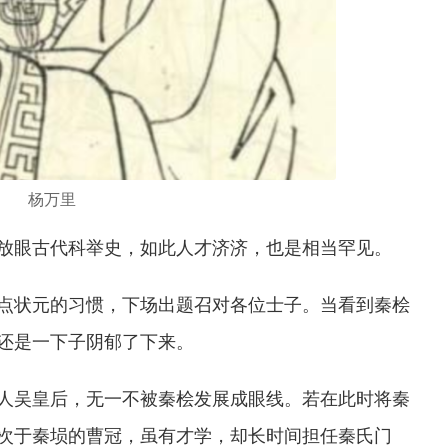
杨万里
放眼古代科举史，如此人才济济，也是相当罕见。
点状元的习惯，下场出题召对各位士子。当看到秦桧
还是一下子阴郁了下来。
人吴皇后，无一不被秦桧发展成眼线。若在此时将秦
次于秦埙的曹冠，虽有才学，却长时间担任秦氏门