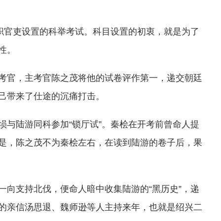
在职官吏设置的科举考试。科目设置的初衷，就是为了
性。
考官，主考官陈之茂将他的试卷评作第一，递交朝廷
己带来了仕途的沉痛打击。
埙与陆游同科参加“锁厅试”。秦桧在开考前曾命人提
是，陈之茂不为秦桧左右，在读到陆游的卷子后，果
一向支持北伐，便命人暗中收集陆游的“黑历史”，递
的亲信汤思退、魏师逊等人主持来年，也就是绍兴二