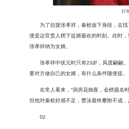
奸相
为了拉拢张孝祥，秦桧放下身段，去找
便是达官贵人榜下捉婿最欢的时刻。此时，
张孝祥纳为女婿。
张孝祥中状元时只有23岁，风度翩翩
要对方做自己的女婿，有什么条件随便提。
在常人看来，“洞房花烛夜，金榜题名
但他对秦桧好感不足，曹泳最终攀附不成，
02