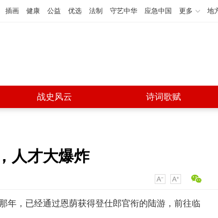
插画
健康
公益
优选
法制
守艺中华
应急中国
更多
地
战史风云
诗词歌赋
年，人才大爆炸
小
大
岁那年，已经通过恩荫获得登仕郎官衔的陆游，前往临