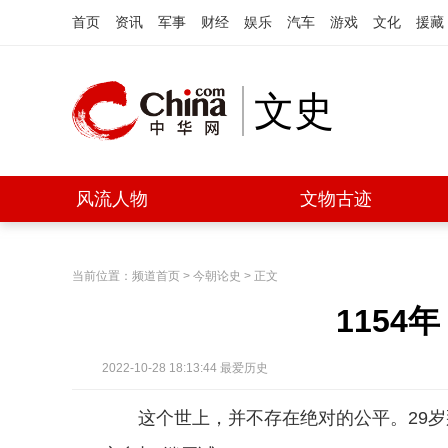
首页
资讯
军事
财经
娱乐
汽车
游戏
文化
援藏
文史
风流人物
文物古迹
当前位置：
频道首页
>
今朝论史
> 正文
1154
2022-10-28 18:13:44
最爱历史
这个世上，并不存在绝对的公平。29