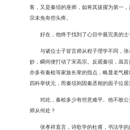
客，又是秦埙的座师，如将其拔擢为第一，
宗未免有些头疼。
好在，他终于找到了心目中最完美的士
与诸位士子皆言师从程子理学不同，张
妙，瞬间便打动了宋高宗。反观秦埙，虽言
亦多有秦桧等家族长辈的指点，略显老气横
四科举状元，而秦埙则因秦丞相的面子位居
对此，秦桧多少有些意难平。他不敢公
师从何处？
张孝祥直言，诗歌学的杜甫，书法学的