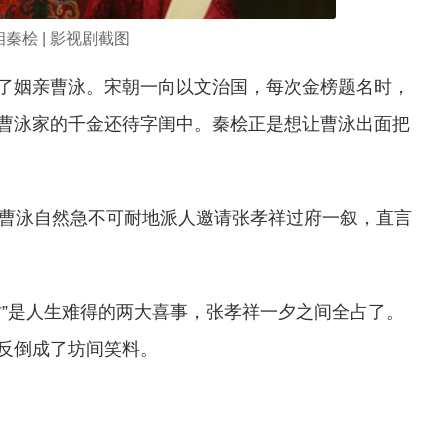
秦桧 | 影视剧截图
了姻亲曹泳。宋朝一向以文治国，每次金榜题名时，
曹泳家的千金还待字闺中。秦桧正是想让曹泳出面把
。曹泳自然急不可耐地派人邀请张孝祥过府一叙，直言
时”是人生难得的两大喜事，张孝祥一夕之间全占了。
反倒成了坊间笑料。