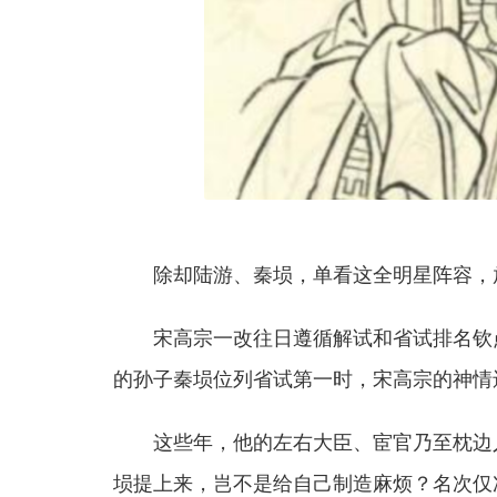
除却陆游、秦埙，单看这全明星阵容，
宋高宗一改往日遵循解试和省试排名钦
的孙子秦埙位列省试第一时，宋高宗的神情
这些年，他的左右大臣、宦官乃至枕边
埙提上来，岂不是给自己制造麻烦？名次仅