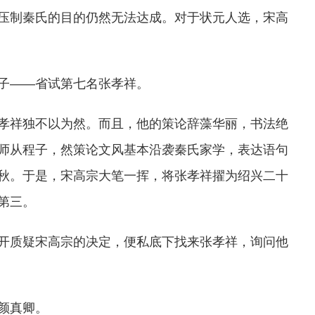
压制秦氏的目的仍然无法达成。对于状元人选，宋高
子——省试第七名张孝祥。
孝祥独不以为然。而且，他的策论辞藻华丽，书法绝
师从程子，然策论文风基本沿袭秦氏家学，表达语句
秋。于是，宋高宗大笔一挥，将张孝祥擢为绍兴二十
第三。
开质疑宋高宗的决定，便私底下找来张孝祥，询问他
颜真卿。